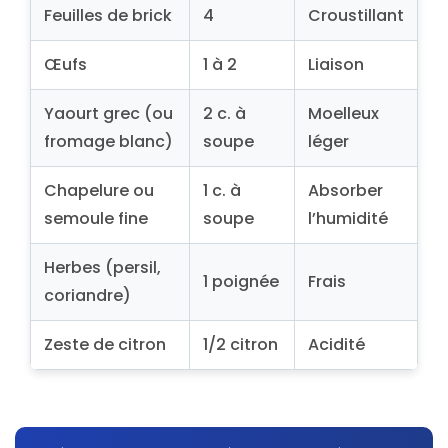
Feuilles de brick
4
Croustillant
Œufs
1 à 2
Liaison
Yaourt grec (ou
2 c. à
Moelleux
fromage blanc)
soupe
léger
Chapelure ou
1 c. à
Absorber
semoule fine
soupe
l’humidité
Herbes (persil,
1 poignée
Frais
coriandre)
Zeste de citron
1/2 citron
Acidité